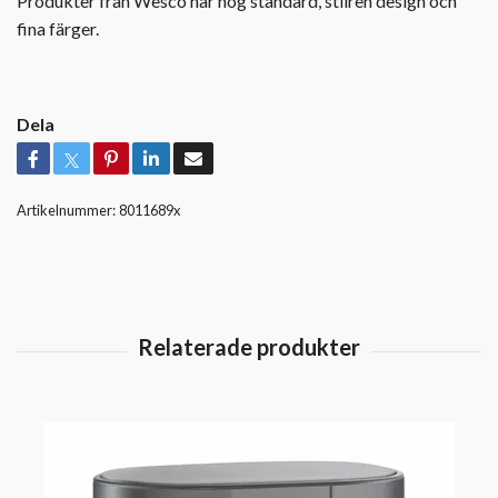
Produkter från Wesco har hög standard, stilren design och
fina färger.
Dela
Artikelnummer:
8011689x