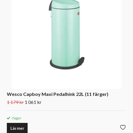
Wesco Capboy Maxi Pedalhink 22L (11 färger)
1 179 kr
1 061 kr
I lager
Läs mer