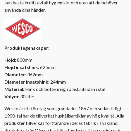
kan kasta in ditt avfall hygieniskt och utan att du behöver
använda dina händer.
Produktegenskaper:
Höjd:
800mm
Höjd insatshink:
625mm
Diameter:
362mm
Diameter insatshink:
244mm
Material:
Hink och bottenring i plast, utsidan i stål
Volym:
30 liter
Wesco är ett företag som grundades 1867 och sedan tidigt
1900-tal har de tillverkat hushållsartiklar av hög kvalité. Alla
produkter tillverkas fortfarande i deras fabrik i Tyskland.
Produkter från Wesco har hög standard, stilren design och