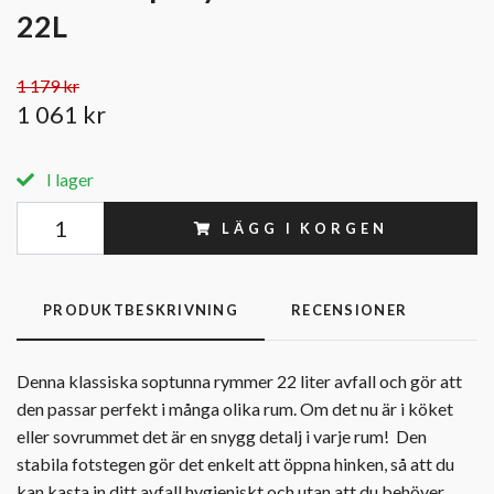
22L
1 179 kr
1 061 kr
I lager
LÄGG I KORGEN
PRODUKTBESKRIVNING
RECENSIONER
Denna klassiska soptunna rymmer 22 liter avfall och gör att
den passar perfekt i många olika rum. Om det nu är i köket
eller sovrummet det är en snygg detalj i varje rum! Den
stabila fotstegen gör det enkelt att öppna hinken, så att du
kan kasta in ditt avfall hygieniskt och utan att du behöver