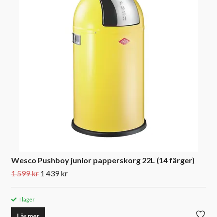
Wesco Pushboy junior papperskorg 22L (14 färger)
1 599 kr
1 439 kr
I lager
Läs mer