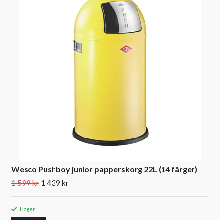
Wesco Pushboy junior papperskorg 22L (14 färger)
1 599 kr
1 439 kr
I lager