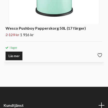
Wesco Pushboy Papperskorg 50L (17 färger)
2 129 kr
1 916 kr
I lager
Läs mer
Kundtjänst