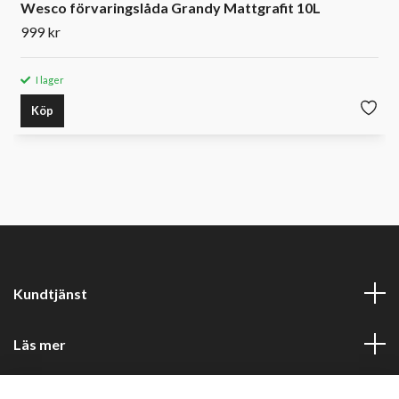
Wesco förvaringslåda Grandy Mattgrafit 10L
999 kr
I lager
Köp
Kundtjänst
Läs mer
Sociala medier